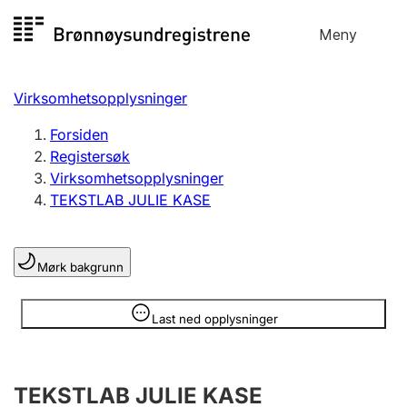
Hopp
Meny
Registersøk
til
Søk
Velg språk
innhold
Virksomhetsopplysninger
Aksjeselskap
Registrere, endre, slette
Forsiden
Registersøk
Virksomhetsopplysninger
Enkeltpersonforetak
TEKSTLAB JULIE KASE
Registrere, endre, slette
Mørk bakgrunn
Lag og forening
Registrere, endre, slette
Opplysninger er skjult
Last ned opplysninger
Flere organisasjonsformer
TEKSTLAB JULIE KASE