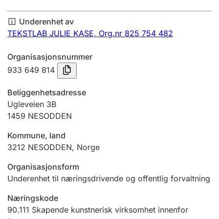
Årsregnskap
Underenhet av
Innsending og forsinkelsesgebyr
TEKSTLAB JULIE KASE,
Org.nr 825 754 482
Organisasjonsnummer
Tinglysing
933 649 814
Beliggenhetsadresse
Jeger
Ugleveien 3B
Betaling og jegeravgiftskort
1459
NESODDEN
Kommune, land
3212
NESODDEN
,
Norge
Ektepaktveileder
Organisasjonsform
Underenhet til næringsdrivende og offentlig forvaltning
Offentlig sektor
Næringskode
90.111
Skapende kunstnerisk virksomhet innenfor