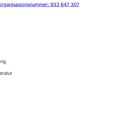
organisasjonsnummer: 933 647 307
ing
eratur