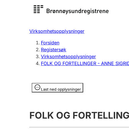
Registersøk
Aksjesel
Registrer
Virksomhetsopplysninger
Lag og forening
Flere
Forsiden
Registrere, endre, slette
organisa
Registersøk
Virksomhetsopplysninger
FOLK OG FORTELLINGER - ANNE SIGR
Tinglysing
Jeger
Betaling 
Opplysninger er skjult
Last ned opplysninger
Offentlig sektor
Andre t
FOLK OG FORTELLING