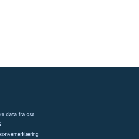
ke data fra oss
S
sonvernerklæring