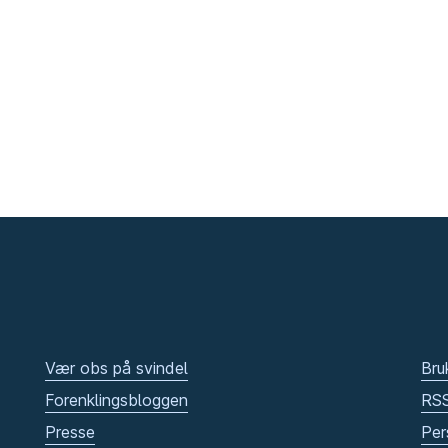
Vær obs på svindel
Bru
Forenklingsbloggen
RS
Presse
Per