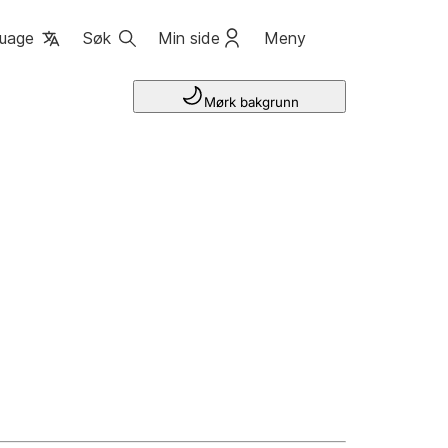
uage
Søk
Min side
Meny
Mørk bakgrunn