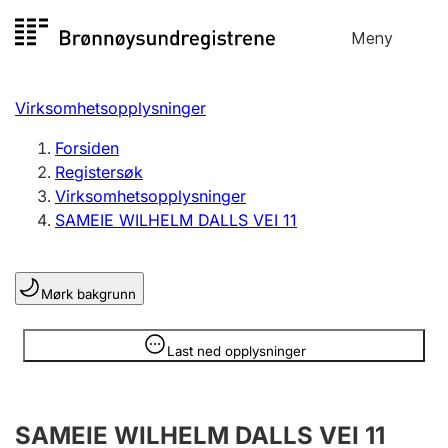
Hopp
Meny
Registersøk
til
Søk
Velg språk
innhold
Virksomhetsopplysninger
Aksjeselskap
Registrere, endre, slette
Forsiden
Registersøk
Virksomhetsopplysninger
Enkeltpersonforetak
SAMEIE WILHELM DALLS VEI 11
Registrere, endre, slette
Mørk bakgrunn
Lag og forening
Registrere, endre, slette
Opplysninger er skjult
Last ned opplysninger
Flere organisasjonsformer
SAMEIE WILHELM DALLS VEI 11