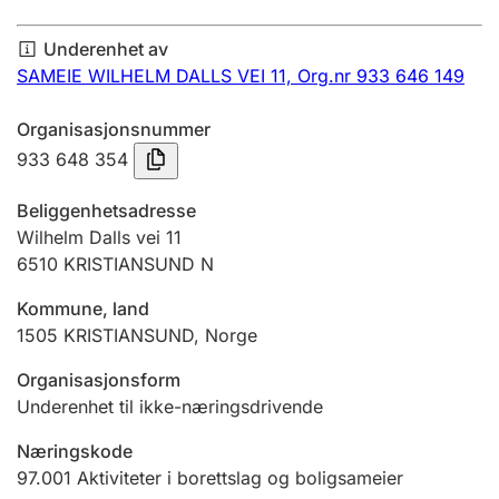
Årsregnskap
Underenhet av
Innsending og forsinkelsesgebyr
SAMEIE WILHELM DALLS VEI 11,
Org.nr 933 646 149
Organisasjonsnummer
Tinglysing
933 648 354
Beliggenhetsadresse
Jeger
Wilhelm Dalls vei 11
Betaling og jegeravgiftskort
6510
KRISTIANSUND N
Kommune, land
1505
KRISTIANSUND
,
Norge
Ektepaktveileder
Organisasjonsform
Underenhet til ikke-næringsdrivende
Offentlig sektor
Næringskode
97.001
Aktiviteter i borettslag og boligsameier