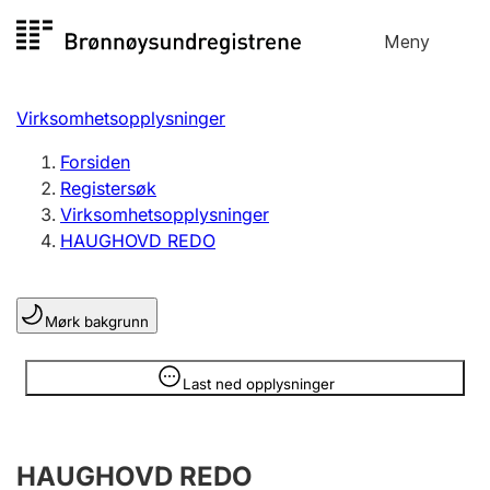
Hopp
Meny
Registersøk
til
Søk
Velg språk
innhold
Virksomhetsopplysninger
Aksjeselskap
Registrere, endre, slette
Forsiden
Registersøk
Virksomhetsopplysninger
Enkeltpersonforetak
HAUGHOVD REDO
Registrere, endre, slette
Mørk bakgrunn
Lag og forening
Registrere, endre, slette
Opplysninger er skjult
Last ned opplysninger
Flere organisasjonsformer
HAUGHOVD REDO