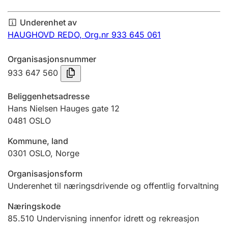
Årsregnskap
Underenhet av
Innsending og forsinkelsesgebyr
HAUGHOVD REDO,
Org.nr 933 645 061
Organisasjonsnummer
Tinglysing
933 647 560
Beliggenhetsadresse
Jeger
Hans Nielsen Hauges gate 12
Betaling og jegeravgiftskort
0481
OSLO
Kommune, land
0301
OSLO
,
Norge
Ektepaktveileder
Organisasjonsform
Underenhet til næringsdrivende og offentlig forvaltning
Offentlig sektor
Næringskode
85.510
Undervisning innenfor idrett og rekreasjon