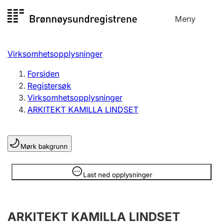
Hopp
Meny
Registersøk
til
Søk
Velg språk
innhold
Virksomhetsopplysninger
Aksjeselskap
Registrere, endre, slette
Forsiden
Registersøk
Virksomhetsopplysninger
Enkeltpersonforetak
ARKITEKT KAMILLA LINDSET
Registrere, endre, slette
Mørk bakgrunn
Lag og forening
Registrere, endre, slette
Opplysninger er skjult
Last ned opplysninger
Flere organisasjonsformer
ARKITEKT KAMILLA LINDSET