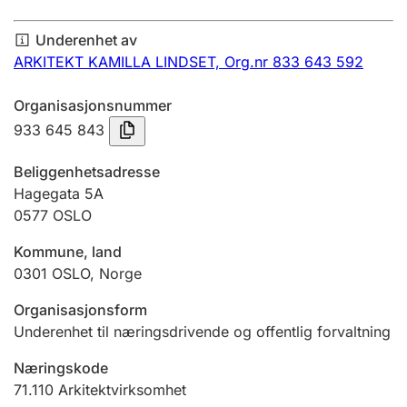
Årsregnskap
Underenhet av
Innsending og forsinkelsesgebyr
ARKITEKT KAMILLA LINDSET,
Org.nr 833 643 592
Organisasjonsnummer
Tinglysing
933 645 843
Beliggenhetsadresse
Jeger
Hagegata 5A
Betaling og jegeravgiftskort
0577
OSLO
Kommune, land
0301
OSLO
,
Norge
Ektepaktveileder
Organisasjonsform
Underenhet til næringsdrivende og offentlig forvaltning
Offentlig sektor
Næringskode
71.110
Arkitektvirksomhet