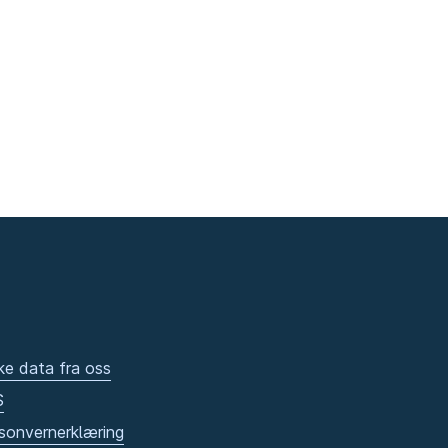
ke data fra oss
S
sonvernerklæring