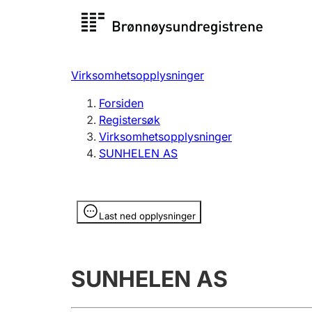
Registersøk
Aksjesel
Registrer
Virksomhetsopplysninger
Lag og forening
Flere
Forsiden
Registrere, endre, slette
organisa
Registersøk
Virksomhetsopplysninger
SUNHELEN AS
Tinglysing
Jeger
Betaling 
Opplysninger er skjult
Last ned opplysninger
Offentlig sektor
Andre t
SUNHELEN AS