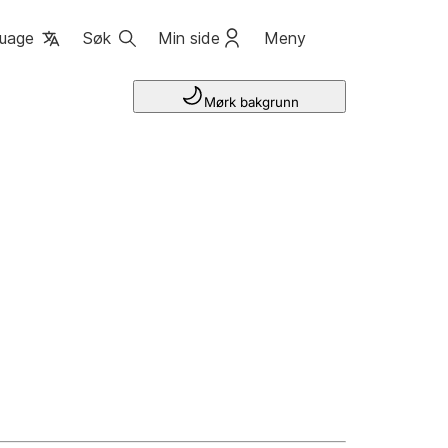
uage
Søk
Min side
Meny
Mørk bakgrunn