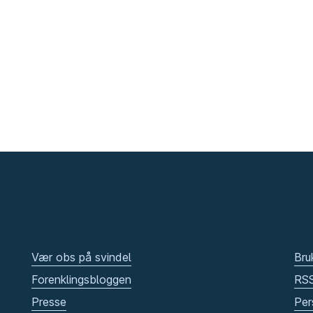
Vær obs på svindel
Bru
Forenklingsbloggen
RS
Presse
Per