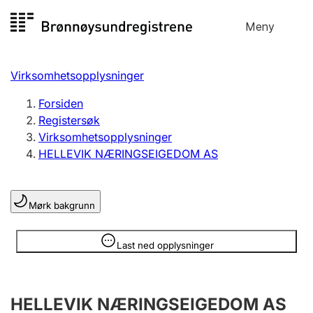
Hopp
Meny
Registersøk
til
Søk
Velg språk
innhold
Virksomhetsopplysninger
Aksjeselskap
Registrere, endre, slette
Forsiden
Registersøk
Virksomhetsopplysninger
Enkeltpersonforetak
HELLEVIK NÆRINGSEIGEDOM AS
Registrere, endre, slette
Mørk bakgrunn
Lag og forening
Registrere, endre, slette
Opplysninger er skjult
Last ned opplysninger
Flere organisasjonsformer
HELLEVIK NÆRINGSEIGEDOM AS