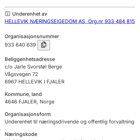
Årsregnskap
Underenhet av
Innsending og forsinkelsesgebyr
HELLEVIK NÆRINGSEIGEDOM AS,
Org.nr 933 484 815
Organisasjonsnummer
Tinglysing
933 640 639
Beliggenhetsadresse
Jeger
c/o Jarle Svorstøl Berge
Betaling og jegeravgiftskort
Vågsvegen 72
6967
HELLEVIK I FJALER
Kommune, land
Ektepaktveileder
4646
FJALER
,
Norge
Organisasjonsform
Offentlig sektor
Underenhet til næringsdrivende og offentlig forvaltning
Næringskode