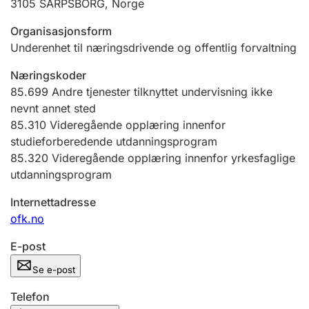
3105
SARPSBORG
,
Norge
Andre tema
Organisasjonsform
Underenhet til næringsdrivende og offentlig forvaltning
Næringskoder
85.699
Andre tjenester tilknyttet undervisning ikke
nevnt annet sted
85.310
Videregående opplæring innenfor
studieforberedende utdanningsprogram
85.320
Videregående opplæring innenfor yrkesfaglige
utdanningsprogram
Internettadresse
ofk.no
E-post
Se e-post
Telefon