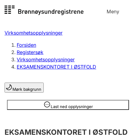
Hopp
Meny
Registersøk
til
Søk
Velg språk
innhold
Virksomhetsopplysninger
Aksjeselskap
Registrere, endre, slette
Forsiden
Registersøk
Virksomhetsopplysninger
Enkeltpersonforetak
EKSAMENSKONTORET I ØSTFOLD
Registrere, endre, slette
Mørk bakgrunn
Lag og forening
Registrere, endre, slette
Opplysninger er skjult
Last ned opplysninger
Flere organisasjonsformer
EKSAMENSKONTORET I ØSTFOLD