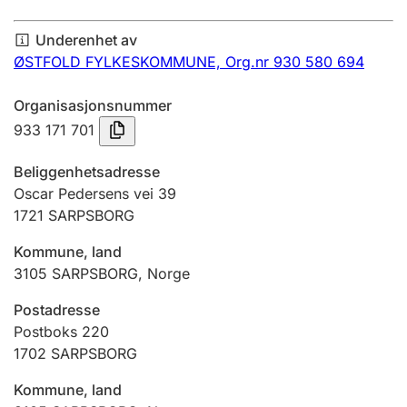
Årsregnskap
Underenhet av
Innsending og forsinkelsesgebyr
ØSTFOLD FYLKESKOMMUNE,
Org.nr 930 580 694
Organisasjonsnummer
Tinglysing
933 171 701
Beliggenhetsadresse
Jeger
Oscar Pedersens vei 39
Betaling og jegeravgiftskort
1721
SARPSBORG
Kommune, land
3105
SARPSBORG
,
Norge
Ektepaktveileder
Postadresse
Postboks 220
Offentlig sektor
1702
SARPSBORG
Kommune, land