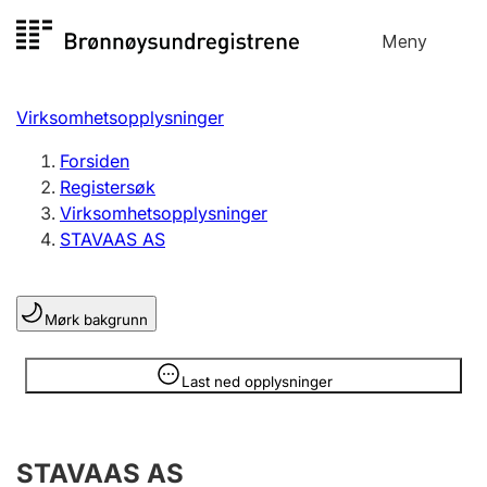
Hopp
Meny
Registersøk
til
Søk
Velg språk
innhold
Virksomhetsopplysninger
Aksjeselskap
Registrere, endre, slette
Forsiden
Registersøk
Virksomhetsopplysninger
Enkeltpersonforetak
STAVAAS AS
Registrere, endre, slette
Mørk bakgrunn
Lag og forening
Registrere, endre, slette
Opplysninger er skjult
Last ned opplysninger
Flere organisasjonsformer
STAVAAS AS