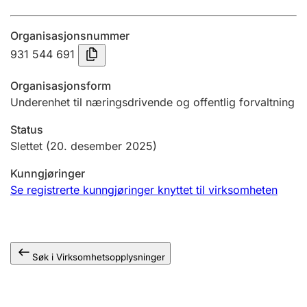
Årsregnskap
Organisasjonsnummer
Innsending og forsinkelsesgebyr
931 544 691
Organisasjonsform
Tinglysing
Underenhet til næringsdrivende og offentlig forvaltning
Status
Jeger
Slettet
(20. desember 2025)
Betaling og jegeravgiftskort
Kunngjøringer
Se registrerte kunngjøringer knyttet til virksomheten
Ektepaktveileder
Søk i Virksomhetsopplysninger
Offentlig sektor