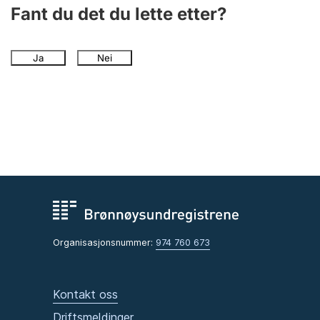
Andre tema
Fant du det du lette etter?
Ja
Nei
Organisasjonsnummer:
974 760 673
Kontakt oss
Driftsmeldinger