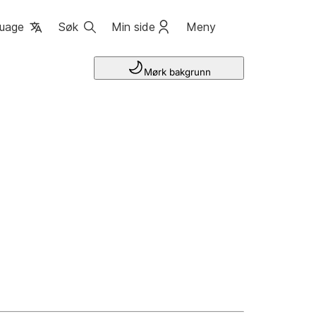
uage
Søk
Min side
Meny
Mørk bakgrunn