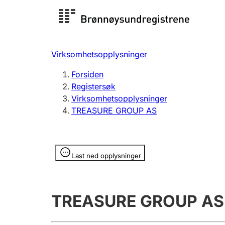
Registersøk
Aksjesel
Registrer
Virksomhetsopplysninger
Lag og forening
Flere
Forsiden
Registrere, endre, slette
organisa
Registersøk
Virksomhetsopplysninger
TREASURE GROUP AS
Tinglysing
Jeger
Betaling 
Opplysninger er skjult
Last ned opplysninger
Offentlig sektor
Andre t
TREASURE GROUP AS