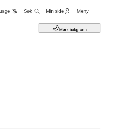
uage
Søk
Min side
Meny
Mørk bakgrunn