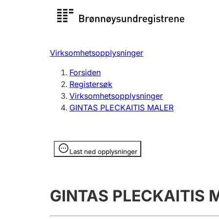
Registersøk
Aksjesel
Registrer
Virksomhetsopplysninger
Lag og forening
Flere
Forsiden
Registrere, endre, slette
organisa
Registersøk
Virksomhetsopplysninger
GINTAS PLECKAITIS MALER
Tinglysing
Jeger
Betaling 
Opplysninger er skjult
Last ned opplysninger
Offentlig sektor
Andre t
GINTAS PLECKAITIS 