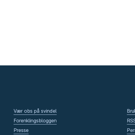
Vær obs på svindel
Bru
Forenklingsbloggen
RS
Presse
Per