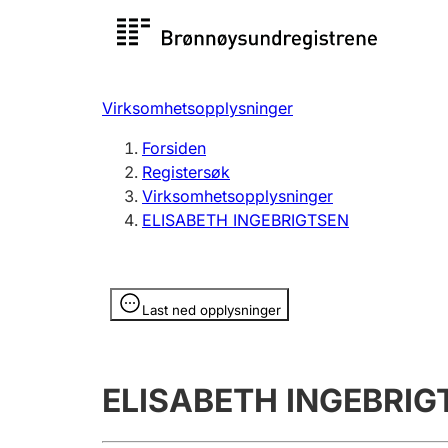
Registersøk
Aksjesel
Registrer
Virksomhetsopplysninger
Lag og forening
Flere
Forsiden
Registrere, endre, slette
organisa
Registersøk
Virksomhetsopplysninger
ELISABETH INGEBRIGTSEN
Tinglysing
Jeger
Betaling 
Opplysninger er skjult
Last ned opplysninger
Offentlig sektor
Andre t
ELISABETH INGEBRIG