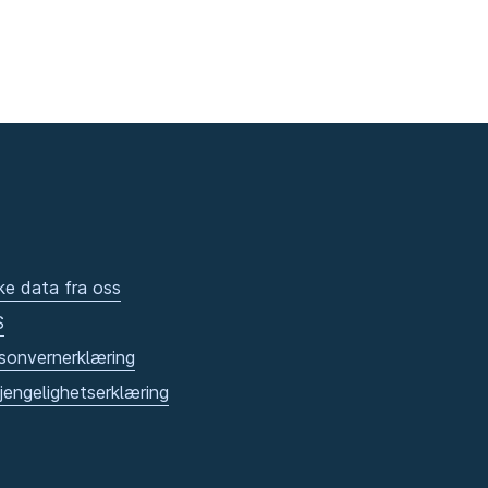
ke data fra oss
S
sonvernerklæring
gjengelighetserklæring