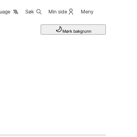
uage
Søk
Min side
Meny
Mørk bakgrunn