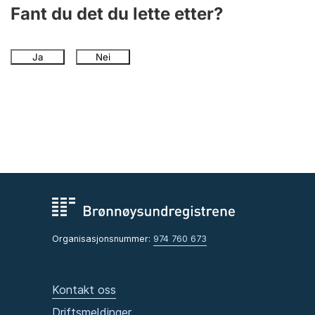
Andre tema
Fant du det du lette etter?
Ja
Nei
Organisasjonsnummer:
974 760 673
Kontakt oss
Driftsmeldinger