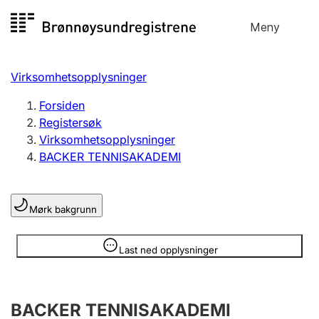
Hopp
Meny
Registersøk
til
Søk
Velg språk
innhold
Virksomhetsopplysninger
Aksjeselskap
Registrere, endre, slette
Forsiden
Registersøk
Virksomhetsopplysninger
Enkeltpersonforetak
BACKER TENNISAKADEMI
Registrere, endre, slette
Mørk bakgrunn
Lag og forening
Registrere, endre, slette
Opplysninger er skjult
Last ned opplysninger
Flere organisasjonsformer
BACKER TENNISAKADEMI