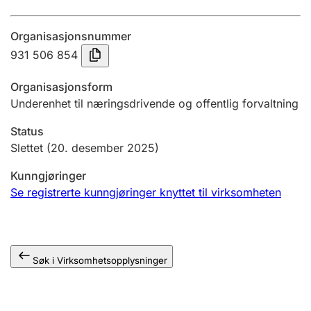
Årsregnskap
Organisasjonsnummer
Innsending og forsinkelsesgebyr
931 506 854
Organisasjonsform
Tinglysing
Underenhet til næringsdrivende og offentlig forvaltning
Status
Jeger
Slettet
(20. desember 2025)
Betaling og jegeravgiftskort
Kunngjøringer
Se registrerte kunngjøringer knyttet til virksomheten
Ektepaktveileder
Søk i Virksomhetsopplysninger
Offentlig sektor