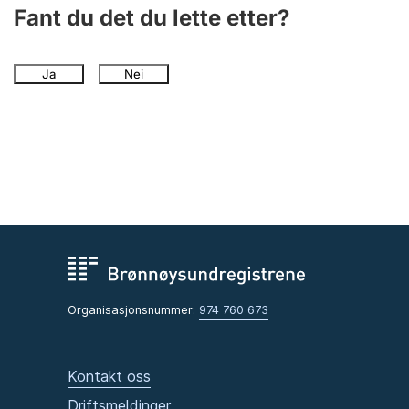
Andre tema
Fant du det du lette etter?
Ja
Nei
Organisasjonsnummer:
974 760 673
Kontakt oss
Driftsmeldinger