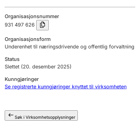
Årsregnskap
Organisasjonsnummer
Innsending og forsinkelsesgebyr
931 497 626
Organisasjonsform
Tinglysing
Underenhet til næringsdrivende og offentlig forvaltning
Status
Jeger
Slettet
(20. desember 2025)
Betaling og jegeravgiftskort
Kunngjøringer
Se registrerte kunngjøringer knyttet til virksomheten
Ektepaktveileder
Søk i Virksomhetsopplysninger
Offentlig sektor