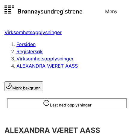
Hopp
Meny
Registersøk
til
Søk
Velg språk
innhold
Virksomhetsopplysninger
Aksjeselskap
Registrere, endre, slette
Forsiden
Registersøk
Virksomhetsopplysninger
Enkeltpersonforetak
ALEXANDRA VÆRET AASS
Registrere, endre, slette
Mørk bakgrunn
Lag og forening
Registrere, endre, slette
Opplysninger er skjult
Last ned opplysninger
Flere organisasjonsformer
ALEXANDRA VÆRET AASS