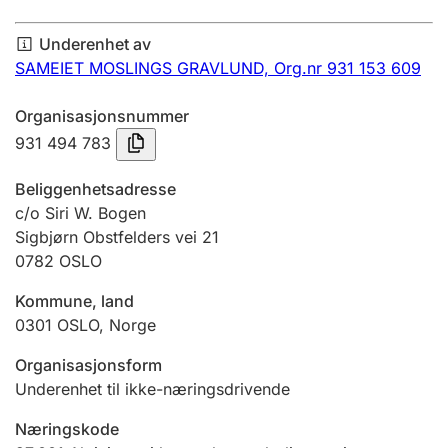
Årsregnskap
Underenhet av
Innsending og forsinkelsesgebyr
SAMEIET MOSLINGS GRAVLUND,
Org.nr 931 153 609
Organisasjonsnummer
Tinglysing
931 494 783
Beliggenhetsadresse
Jeger
c/o Siri W. Bogen
Betaling og jegeravgiftskort
Sigbjørn Obstfelders vei 21
0782
OSLO
Kommune, land
Ektepaktveileder
0301
OSLO
,
Norge
Organisasjonsform
Offentlig sektor
Underenhet til ikke-næringsdrivende
Næringskode