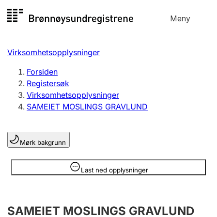
Hopp
Meny
Registersøk
til
Søk
Velg språk
innhold
Virksomhetsopplysninger
Aksjeselskap
Registrere, endre, slette
Forsiden
Registersøk
Virksomhetsopplysninger
Enkeltpersonforetak
SAMEIET MOSLINGS GRAVLUND
Registrere, endre, slette
Mørk bakgrunn
Lag og forening
Registrere, endre, slette
Opplysninger er skjult
Last ned opplysninger
Flere organisasjonsformer
SAMEIET MOSLINGS GRAVLUND