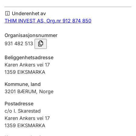
Årsregnskap
Underenhet av
Innsending og forsinkelsesgebyr
THIM INVEST AS,
Org.nr 912 874 850
Organisasjonsnummer
Tinglysing
931 482 513
Beliggenhetsadresse
Jeger
Karen Ankers vei 17
Betaling og jegeravgiftskort
1359
EIKSMARKA
Kommune, land
3201
BÆRUM
,
Norge
Ektepaktveileder
Postadresse
c/o I. Skarestad
Offentlig sektor
Karen Ankers vei 17
1359
EIKSMARKA