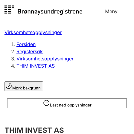
Hopp
Meny
Registersøk
til
Søk
Velg språk
innhold
Virksomhetsopplysninger
Aksjeselskap
Registrere, endre, slette
Forsiden
Registersøk
Virksomhetsopplysninger
Enkeltpersonforetak
THIM INVEST AS
Registrere, endre, slette
Mørk bakgrunn
Lag og forening
Registrere, endre, slette
Opplysninger er skjult
Last ned opplysninger
Flere organisasjonsformer
THIM INVEST AS