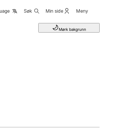
uage
Søk
Min side
Meny
Mørk bakgrunn