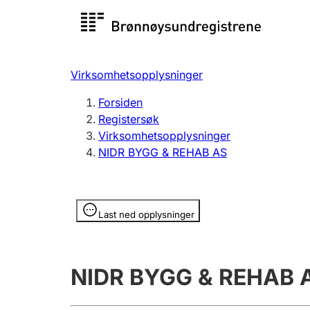
Registersøk
Aksjesel
Registrer
Virksomhetsopplysninger
Lag og forening
Flere
Forsiden
Registrere, endre, slette
organisa
Registersøk
Virksomhetsopplysninger
NIDR BYGG & REHAB AS
Tinglysing
Jeger
Betaling 
Opplysninger er skjult
Last ned opplysninger
Offentlig sektor
Andre t
NIDR BYGG & REHAB 