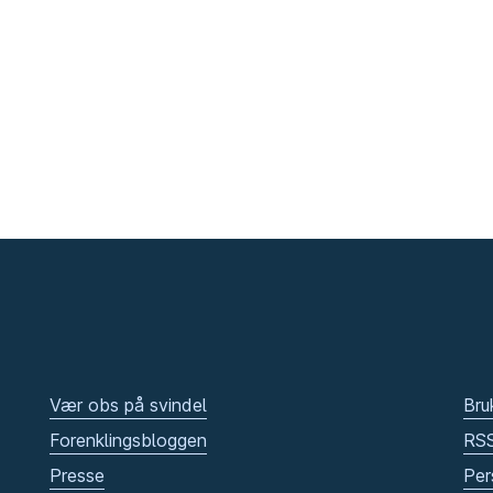
Vær obs på svindel
Bru
Forenklingsbloggen
RS
Presse
Per