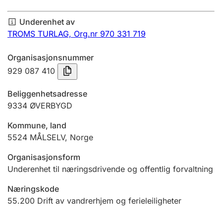
Årsregnskap
Underenhet av
Innsending og forsinkelsesgebyr
TROMS TURLAG,
Org.nr 970 331 719
Organisasjonsnummer
Tinglysing
929 087 410
Beliggenhetsadresse
Jeger
9334
ØVERBYGD
Betaling og jegeravgiftskort
Kommune, land
5524
MÅLSELV
,
Norge
Ektepaktveileder
Organisasjonsform
Underenhet til næringsdrivende og offentlig forvaltning
Næringskode
Offentlig sektor
55.200
Drift av vandrerhjem og ferieleiligheter