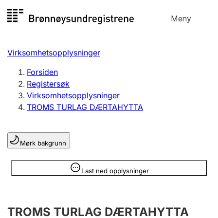
Hopp
Meny
Registersøk
til
Søk
Velg språk
innhold
Virksomhetsopplysninger
Aksjeselskap
Registrere, endre, slette
Forsiden
Registersøk
Virksomhetsopplysninger
Enkeltpersonforetak
TROMS TURLAG DÆRTAHYTTA
Registrere, endre, slette
Mørk bakgrunn
Lag og forening
Registrere, endre, slette
Opplysninger er skjult
Last ned opplysninger
Flere organisasjonsformer
TROMS TURLAG DÆRTAHYTTA