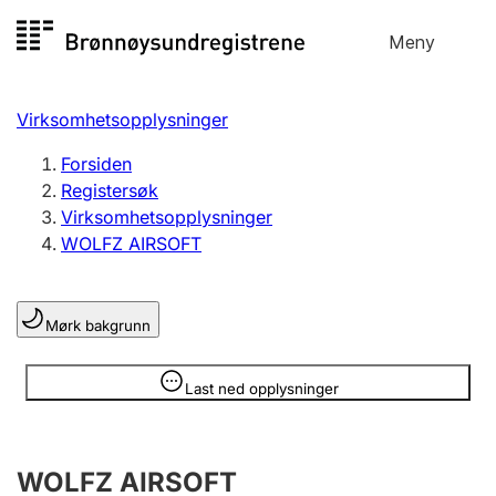
Hopp
Meny
Registersøk
til
Søk
Velg språk
innhold
Virksomhetsopplysninger
Aksjeselskap
Registrere, endre, slette
Forsiden
Registersøk
Virksomhetsopplysninger
Enkeltpersonforetak
WOLFZ AIRSOFT
Registrere, endre, slette
Mørk bakgrunn
Lag og forening
Registrere, endre, slette
Opplysninger er skjult
Last ned opplysninger
Flere organisasjonsformer
WOLFZ AIRSOFT