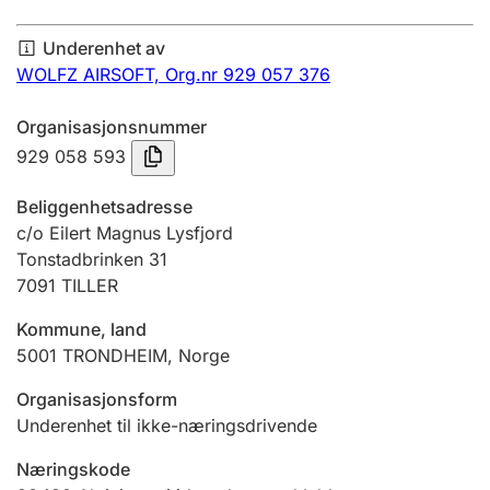
Årsregnskap
Underenhet av
Innsending og forsinkelsesgebyr
WOLFZ AIRSOFT,
Org.nr 929 057 376
Organisasjonsnummer
Tinglysing
929 058 593
Beliggenhetsadresse
Jeger
c/o Eilert Magnus Lysfjord
Betaling og jegeravgiftskort
Tonstadbrinken 31
7091
TILLER
Kommune, land
Ektepaktveileder
5001
TRONDHEIM
,
Norge
Organisasjonsform
Offentlig sektor
Underenhet til ikke-næringsdrivende
Næringskode