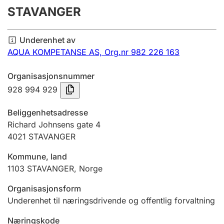
STAVANGER
Årsregnskap
Innsending og forsinkelsesgebyr
Underenhet av
AQUA KOMPETANSE AS,
Org.nr 982 226 163
Tinglysing
Organisasjonsnummer
928 994 929
Jeger
Beliggenhetsadresse
Betaling og jegeravgiftskort
Richard Johnsens gate 4
4021
STAVANGER
Ektepaktveileder
Kommune, land
1103
STAVANGER
,
Norge
Organisasjonsform
Offentlig sektor
Underenhet til næringsdrivende og offentlig forvaltning
Næringskode