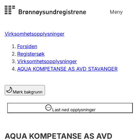
Hopp
Meny
Registersøk
til
Søk
Velg språk
innhold
Virksomhetsopplysninger
Aksjeselskap
Registrere, endre, slette
Forsiden
Registersøk
Virksomhetsopplysninger
Enkeltpersonforetak
AQUA KOMPETANSE AS AVD STAVANGER
Registrere, endre, slette
Mørk bakgrunn
Lag og forening
Registrere, endre, slette
Opplysninger er skjult
Last ned opplysninger
Flere organisasjonsformer
AQUA KOMPETANSE AS AVD