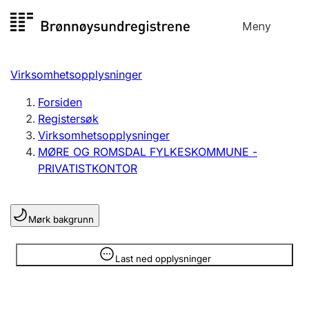
Hopp
Meny
Registersøk
til
Søk
Velg språk
innhold
Virksomhetsopplysninger
Aksjeselskap
Registrere, endre, slette
Forsiden
Registersøk
Virksomhetsopplysninger
Enkeltpersonforetak
MØRE OG ROMSDAL FYLKESKOMMUNE -
Registrere, endre, slette
PRIVATISTKONTOR
Lag og forening
Mørk bakgrunn
Registrere, endre, slette
Opplysninger er skjult
Last ned opplysninger
Flere organisasjonsformer