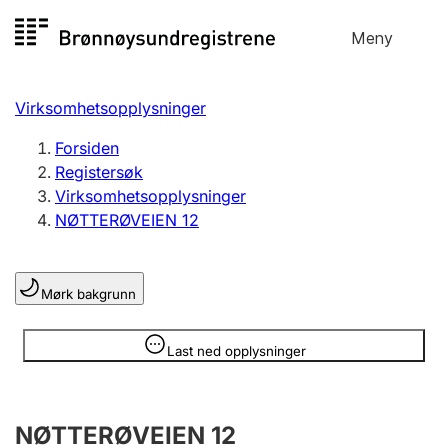
Hopp
Meny
Registersøk
til
Søk
Velg språk
innhold
Virksomhetsopplysninger
Aksjeselskap
Registrere, endre, slette
Forsiden
Registersøk
Virksomhetsopplysninger
Enkeltpersonforetak
NØTTERØVEIEN 12
Registrere, endre, slette
Mørk bakgrunn
Lag og forening
Registrere, endre, slette
Opplysninger er skjult
Last ned opplysninger
Flere organisasjonsformer
NØTTERØVEIEN 12