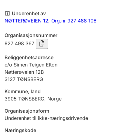
Årsregnskap
Underenhet av
Innsending og forsinkelsesgebyr
NØTTERØVEIEN 12,
Org.nr 927 488 108
Organisasjonsnummer
Tinglysing
927 498 367
Beliggenhetsadresse
Jeger
c/o Simen Teigen Elton
Betaling og jegeravgiftskort
Nøtterøveien 12B
3127
TØNSBERG
Kommune, land
Ektepaktveileder
3905
TØNSBERG
,
Norge
Organisasjonsform
Offentlig sektor
Underenhet til ikke-næringsdrivende
Næringskode