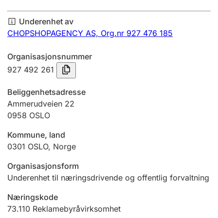
Årsregnskap
Underenhet av
Innsending og forsinkelsesgebyr
CHOPSHOPAGENCY AS,
Org.nr 927 476 185
Organisasjonsnummer
Tinglysing
927 492 261
Beliggenhetsadresse
Jeger
Ammerudveien 22
Betaling og jegeravgiftskort
0958
OSLO
Kommune, land
0301
OSLO
,
Norge
Ektepaktveileder
Organisasjonsform
Underenhet til næringsdrivende og offentlig forvaltning
Offentlig sektor
Næringskode
73.110
Reklamebyråvirksomhet