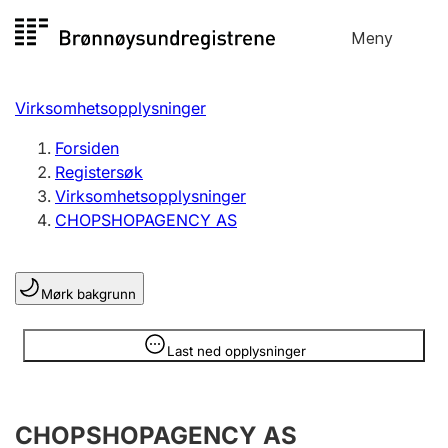
Hopp
Meny
Registersøk
til
Søk
Velg språk
innhold
Virksomhetsopplysninger
Aksjeselskap
Registrere, endre, slette
Forsiden
Registersøk
Virksomhetsopplysninger
Enkeltpersonforetak
CHOPSHOPAGENCY AS
Registrere, endre, slette
Mørk bakgrunn
Lag og forening
Registrere, endre, slette
Opplysninger er skjult
Last ned opplysninger
Flere organisasjonsformer
CHOPSHOPAGENCY AS