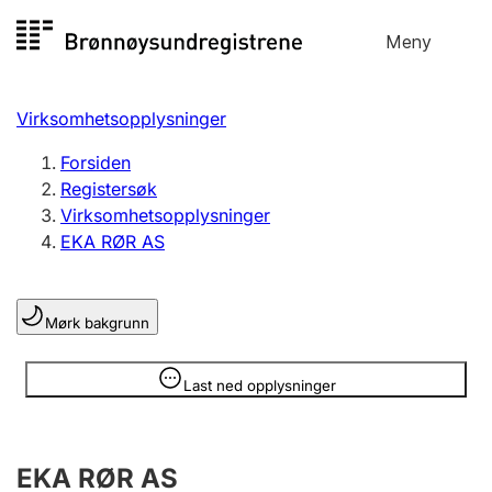
Hopp
Meny
Registersøk
til
Søk
Velg språk
innhold
Virksomhetsopplysninger
Aksjeselskap
Registrere, endre, slette
Forsiden
Registersøk
Virksomhetsopplysninger
Enkeltpersonforetak
EKA RØR AS
Registrere, endre, slette
Mørk bakgrunn
Lag og forening
Registrere, endre, slette
Opplysninger er skjult
Last ned opplysninger
Flere organisasjonsformer
EKA RØR AS