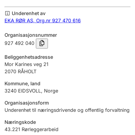
Årsregnskap
Underenhet av
Innsending og forsinkelsesgebyr
EKA RØR AS,
Org.nr 927 470 616
Organisasjonsnummer
Tinglysing
927 492 040
Beliggenhetsadresse
Jeger
Mor Karines veg 21
Betaling og jegeravgiftskort
2070
RÅHOLT
Kommune, land
3240
EIDSVOLL
,
Norge
Ektepaktveileder
Organisasjonsform
Underenhet til næringsdrivende og offentlig forvaltning
Offentlig sektor
Næringskode
43.221
Rørleggerarbeid