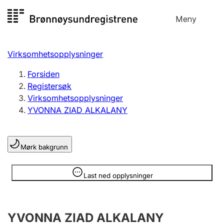
Hopp
Meny
Registersøk
til
Søk
Velg språk
innhold
Virksomhetsopplysninger
Aksjeselskap
Registrere, endre, slette
Forsiden
Registersøk
Virksomhetsopplysninger
Enkeltpersonforetak
YVONNA ZIAD ALKALANY
Registrere, endre, slette
Mørk bakgrunn
Lag og forening
Registrere, endre, slette
Opplysninger er skjult
Last ned opplysninger
Flere organisasjonsformer
YVONNA ZIAD ALKALANY