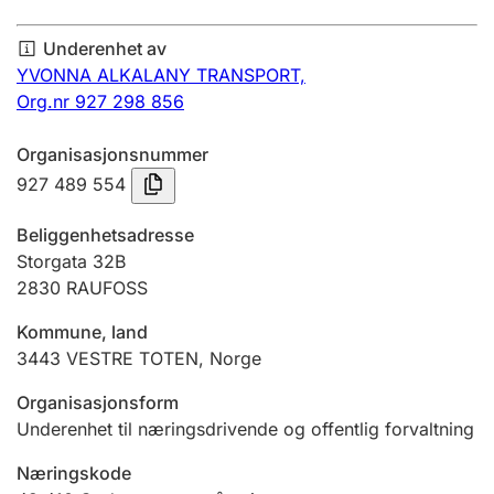
Årsregnskap
Underenhet av
Innsending og forsinkelsesgebyr
YVONNA ALKALANY TRANSPORT,
Org.nr 927 298 856
Tinglysing
Organisasjonsnummer
927 489 554
Jeger
Beliggenhetsadresse
Betaling og jegeravgiftskort
Storgata 32B
2830
RAUFOSS
Kommune, land
Ektepaktveileder
3443
VESTRE TOTEN
,
Norge
Organisasjonsform
Offentlig sektor
Underenhet til næringsdrivende og offentlig forvaltning
Næringskode