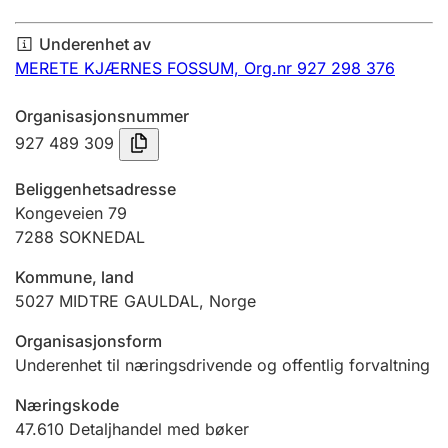
Årsregnskap
Underenhet av
Innsending og forsinkelsesgebyr
MERETE KJÆRNES FOSSUM,
Org.nr 927 298 376
Organisasjonsnummer
Tinglysing
927 489 309
Beliggenhetsadresse
Jeger
Kongeveien 79
Betaling og jegeravgiftskort
7288
SOKNEDAL
Kommune, land
5027
MIDTRE GAULDAL
,
Norge
Ektepaktveileder
Organisasjonsform
Underenhet til næringsdrivende og offentlig forvaltning
Offentlig sektor
Næringskode
47.610
Detaljhandel med bøker