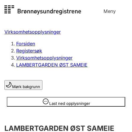
Hopp
Meny
Registersøk
til
Søk
Velg språk
innhold
Virksomhetsopplysninger
Aksjeselskap
Registrere, endre, slette
Forsiden
Registersøk
Virksomhetsopplysninger
Enkeltpersonforetak
LAMBERTGARDEN ØST SAMEIE
Registrere, endre, slette
Mørk bakgrunn
Lag og forening
Registrere, endre, slette
Opplysninger er skjult
Last ned opplysninger
Flere organisasjonsformer
LAMBERTGARDEN ØST SAMEIE