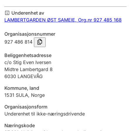
Årsregnskap
Underenhet av
Innsending og forsinkelsesgebyr
LAMBERTGARDEN ØST SAMEIE,
Org.nr 927 485 168
Organisasjonsnummer
Tinglysing
927 486 814
Beliggenhetsadresse
Jeger
c/o Stig Even Iversen
Betaling og jegeravgiftskort
Midtre Lambertgard 8
6030
LANGEVÅG
Kommune, land
Ektepaktveileder
1531
SULA
,
Norge
Organisasjonsform
Offentlig sektor
Underenhet til ikke-næringsdrivende
Næringskode