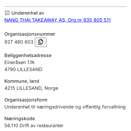
Årsregnskap
Underenhet av
Innsending og forsinkelsesgebyr
NANG THAI TAKEAWAY AS,
Org.nr 935 805 511
Organisasjonsnummer
Tinglysing
927 480 603
Beliggenhetsadresse
Jeger
Eineråsen 17A
Betaling og jegeravgiftskort
4790
LILLESAND
Kommune, land
4215
LILLESAND
,
Norge
Ektepaktveileder
Organisasjonsform
Underenhet til næringsdrivende og offentlig forvaltning
Offentlig sektor
Næringskode
56.110
Drift av restauranter