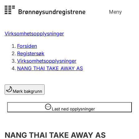
Hopp
Meny
Registersøk
til
Søk
Velg språk
innhold
Virksomhetsopplysninger
Aksjeselskap
Registrere, endre, slette
Forsiden
Registersøk
Virksomhetsopplysninger
Enkeltpersonforetak
NANG THAI TAKE AWAY AS
Registrere, endre, slette
Mørk bakgrunn
Lag og forening
Registrere, endre, slette
Opplysninger er skjult
Last ned opplysninger
Flere organisasjonsformer
NANG THAI TAKE AWAY AS