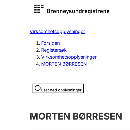
Registersøk
Aksjesel
Registrer
Virksomhetsopplysninger
Lag og forening
Flere
Forsiden
Registrere, endre, slette
organisa
Registersøk
Virksomhetsopplysninger
MORTEN BØRRESEN
Tinglysing
Jeger
Betaling 
Opplysninger er skjult
Last ned opplysninger
Offentlig sektor
Andre t
MORTEN BØRRESEN