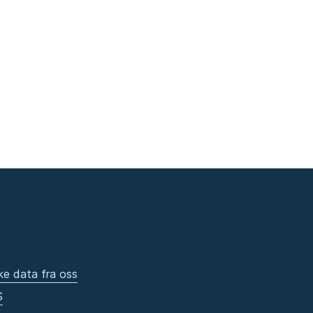
ke data fra oss
S