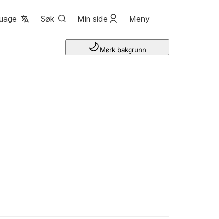
uage
Søk
Min side
Meny
Mørk bakgrunn