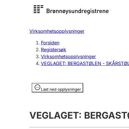
Registersøk
Aksjesel
Registrer
Virksomhetsopplysninger
Lag og forening
Flere
Forsiden
Registrere, endre, slette
organisa
Registersøk
Virksomhetsopplysninger
VEGLAGET: BERGASTØLEN - SKÅRSTØ
Tinglysing
Jeger
Betaling 
Opplysninger er skjult
Last ned opplysninger
Offentlig sektor
Andre t
VEGLAGET: BERGAST