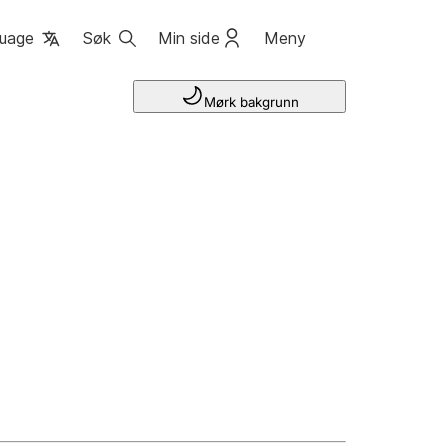
uage
Søk
Min side
Meny
Mørk bakgrunn