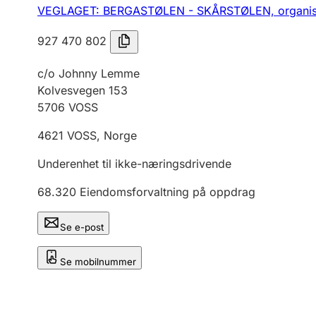
VEGLAGET: BERGASTØLEN - SKÅRSTØLEN,
organi
927 470 802
c/o Johnny Lemme
Kolvesvegen 153
5706
VOSS
4621
VOSS
,
Norge
Underenhet til ikke-næringsdrivende
68.320
Eiendomsforvaltning på oppdrag
Se e-post
Se mobilnummer