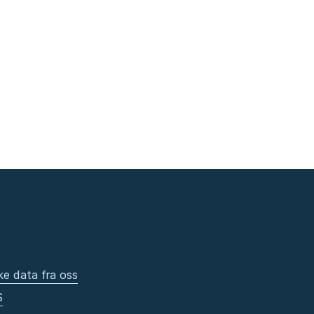
ke data fra oss
S