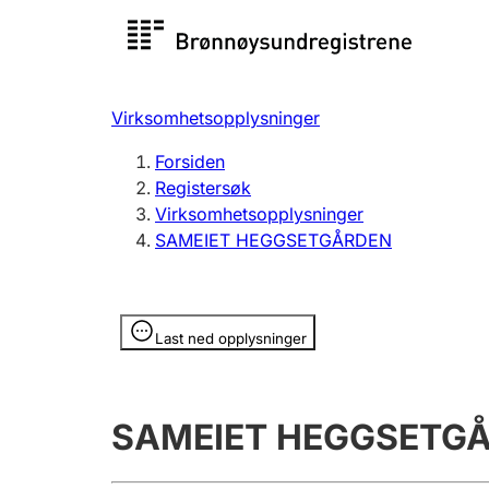
Registersøk
Aksjesel
Registrer
Virksomhetsopplysninger
Lag og forening
Flere
Forsiden
Registrere, endre, slette
organisa
Registersøk
Virksomhetsopplysninger
SAMEIET HEGGSETGÅRDEN
Tinglysing
Jeger
Betaling 
Opplysninger er skjult
Last ned opplysninger
Offentlig sektor
Andre t
SAMEIET HEGGSETG