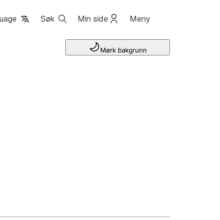
uage
Søk
Min side
Meny
Mørk bakgrunn