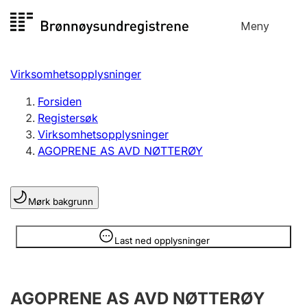
Hopp
Meny
Registersøk
til
Søk
Velg språk
innhold
Virksomhetsopplysninger
Aksjeselskap
Registrere, endre, slette
Forsiden
Registersøk
Virksomhetsopplysninger
Enkeltpersonforetak
AGOPRENE AS AVD NØTTERØY
Registrere, endre, slette
Mørk bakgrunn
Lag og forening
Registrere, endre, slette
Opplysninger er skjult
Last ned opplysninger
Flere organisasjonsformer
AGOPRENE AS AVD NØTTERØY