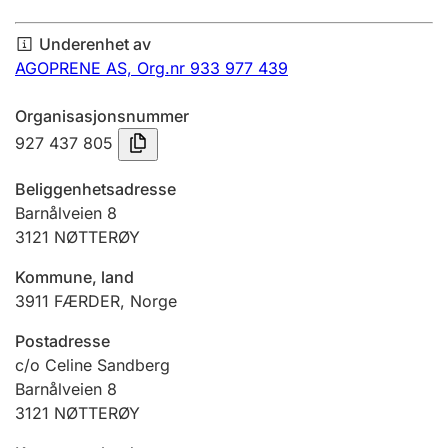
Årsregnskap
Underenhet av
Innsending og forsinkelsesgebyr
AGOPRENE AS,
Org.nr 933 977 439
Organisasjonsnummer
Tinglysing
927 437 805
Beliggenhetsadresse
Jeger
Barnålveien 8
Betaling og jegeravgiftskort
3121
NØTTERØY
Kommune, land
3911
FÆRDER
,
Norge
Ektepaktveileder
Postadresse
c/o Celine Sandberg
Offentlig sektor
Barnålveien 8
3121
NØTTERØY