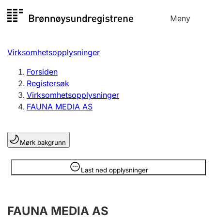
Hopp
Meny
Registersøk
til
Søk
Velg språk
innhold
Virksomhetsopplysninger
Aksjeselskap
Registrere, endre, slette
Forsiden
Registersøk
Virksomhetsopplysninger
Enkeltpersonforetak
FAUNA MEDIA AS
Registrere, endre, slette
Mørk bakgrunn
Lag og forening
Registrere, endre, slette
Opplysninger er skjult
Last ned opplysninger
Flere organisasjonsformer
FAUNA MEDIA AS