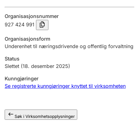
Årsregnskap
Organisasjonsnummer
Innsending og forsinkelsesgebyr
927 424 991
Organisasjonsform
Tinglysing
Underenhet til næringsdrivende og offentlig forvaltning
Status
Jeger
Slettet
(18. desember 2025)
Betaling og jegeravgiftskort
Kunngjøringer
Se registrerte kunngjøringer knyttet til virksomheten
Ektepaktveileder
Søk i Virksomhetsopplysninger
Offentlig sektor