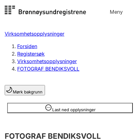
Hopp
Meny
Registersøk
til
Søk
Velg språk
innhold
Virksomhetsopplysninger
Aksjeselskap
Registrere, endre, slette
Forsiden
Registersøk
Virksomhetsopplysninger
Enkeltpersonforetak
FOTOGRAF BENDIKSVOLL
Registrere, endre, slette
Mørk bakgrunn
Lag og forening
Registrere, endre, slette
Opplysninger er skjult
Last ned opplysninger
Flere organisasjonsformer
FOTOGRAF BENDIKSVOLL