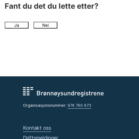
Andre tema
Fant du det du lette etter?
Ja
Nei
Organisasjonsnummer:
974 760 673
Kontakt oss
Driftsmeldinger