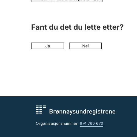
Fant du det du lette etter?
Ja
Nei
Organisasjonsnummer:
974 760 673