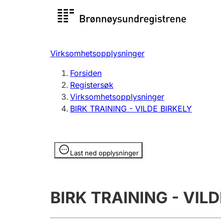
Registersøk
Aksjesel
Registrer
Virksomhetsopplysninger
Lag og forening
Flere
Forsiden
Registrere, endre, slette
organisa
Registersøk
Virksomhetsopplysninger
BIRK TRAINING - VILDE BIRKELY
Tinglysing
Jeger
Betaling 
Opplysninger er skjult
Last ned opplysninger
Offentlig sektor
Andre t
BIRK TRAINING - VILD