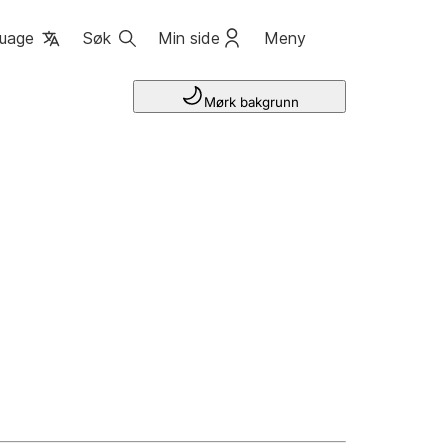
uage
Søk
Min side
Meny
Mørk bakgrunn