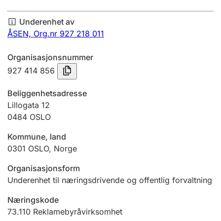
Årsregnskap
Underenhet av
Innsending og forsinkelsesgebyr
ÅSEN,
Org.nr 927 218 011
Organisasjonsnummer
Tinglysing
927 414 856
Beliggenhetsadresse
Jeger
Lillogata 12
Betaling og jegeravgiftskort
0484
OSLO
Kommune, land
0301
OSLO
,
Norge
Ektepaktveileder
Organisasjonsform
Underenhet til næringsdrivende og offentlig forvaltning
Offentlig sektor
Næringskode
73.110
Reklamebyråvirksomhet