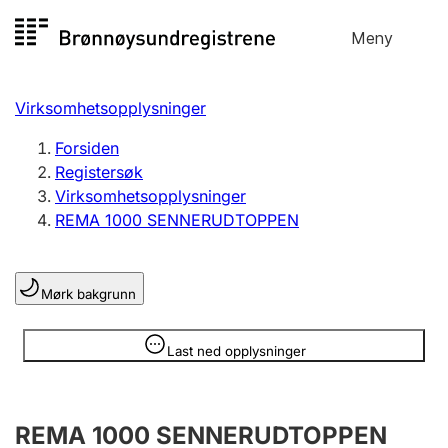
Hopp
Meny
Registersøk
til
Søk
Velg språk
innhold
Virksomhetsopplysninger
Aksjeselskap
Registrere, endre, slette
Forsiden
Registersøk
Virksomhetsopplysninger
Enkeltpersonforetak
REMA 1000 SENNERUDTOPPEN
Registrere, endre, slette
Mørk bakgrunn
Lag og forening
Registrere, endre, slette
Opplysninger er skjult
Last ned opplysninger
Flere organisasjonsformer
REMA 1000 SENNERUDTOPPEN