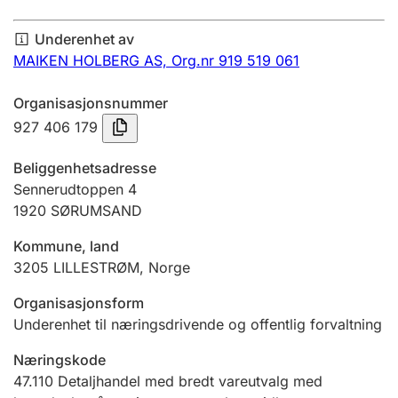
Årsregnskap
Underenhet av
Innsending og forsinkelsesgebyr
MAIKEN HOLBERG AS,
Org.nr 919 519 061
Organisasjonsnummer
Tinglysing
927 406 179
Beliggenhetsadresse
Jeger
Sennerudtoppen 4
Betaling og jegeravgiftskort
1920
SØRUMSAND
Kommune, land
3205
LILLESTRØM
,
Norge
Ektepaktveileder
Organisasjonsform
Underenhet til næringsdrivende og offentlig forvaltning
Offentlig sektor
Næringskode
47.110
Detaljhandel med bredt vareutvalg med