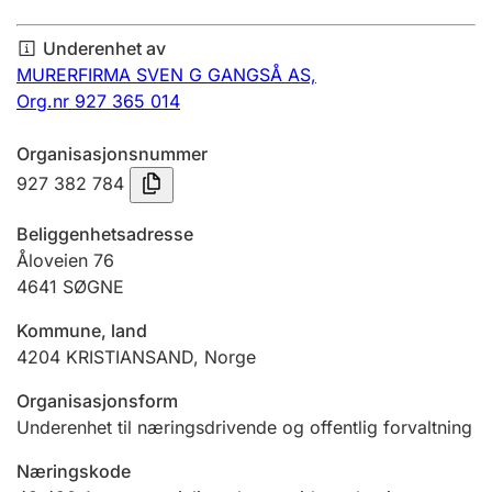
Årsregnskap
Underenhet av
Innsending og forsinkelsesgebyr
MURERFIRMA SVEN G GANGSÅ AS,
Org.nr 927 365 014
Tinglysing
Organisasjonsnummer
927 382 784
Jeger
Beliggenhetsadresse
Betaling og jegeravgiftskort
Åloveien 76
4641
SØGNE
Kommune, land
Ektepaktveileder
4204
KRISTIANSAND
,
Norge
Organisasjonsform
Offentlig sektor
Underenhet til næringsdrivende og offentlig forvaltning
Næringskode