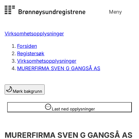
Hopp
Meny
Registersøk
til
Søk
Velg språk
innhold
Virksomhetsopplysninger
Aksjeselskap
Registrere, endre, slette
Forsiden
Registersøk
Virksomhetsopplysninger
Enkeltpersonforetak
MURERFIRMA SVEN G GANGSÅ AS
Registrere, endre, slette
Mørk bakgrunn
Lag og forening
Registrere, endre, slette
Opplysninger er skjult
Last ned opplysninger
Flere organisasjonsformer
MURERFIRMA SVEN G GANGSÅ AS