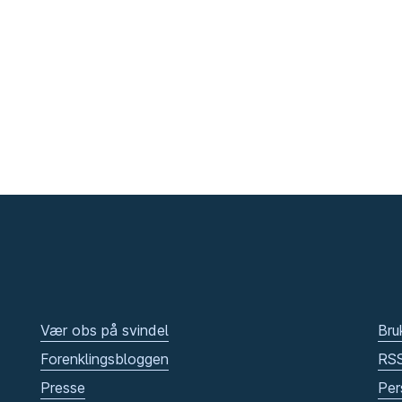
Vær obs på svindel
Bru
Forenklingsbloggen
RS
Presse
Per