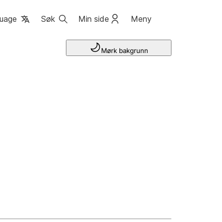
uage
Søk
Min side
Meny
Mørk bakgrunn