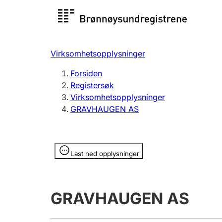
Registersøk
Aksjesel
Registrer
Virksomhetsopplysninger
Lag og forening
Flere
Forsiden
Registrere, endre, slette
organisa
Registersøk
Virksomhetsopplysninger
GRAVHAUGEN AS
Tinglysing
Jeger
Betaling 
Opplysninger er skjult
Last ned opplysninger
Offentlig sektor
Andre t
GRAVHAUGEN AS