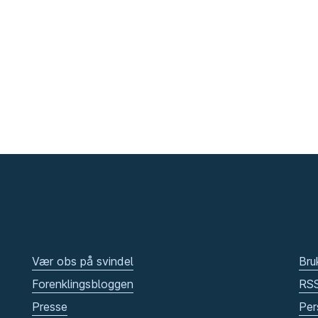
Vær obs på svindel
Bru
Forenklingsbloggen
RS
Presse
Per