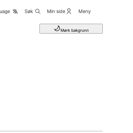
uage
Søk
Min side
Meny
Mørk bakgrunn