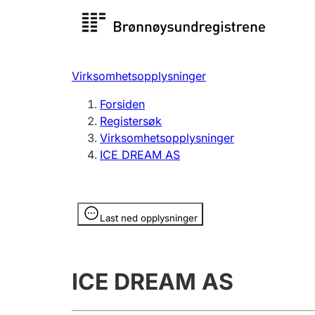
Registersøk
Aksjesel
Registrer
Virksomhetsopplysninger
Lag og forening
Flere
Forsiden
Registrere, endre, slette
organisa
Registersøk
Virksomhetsopplysninger
ICE DREAM AS
Tinglysing
Jeger
Betaling 
Opplysninger er skjult
Last ned opplysninger
Offentlig sektor
Andre t
ICE DREAM AS