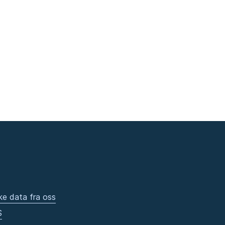
ke data fra oss
S