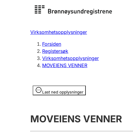
Registersøk
Aksjesel
Registrer
Virksomhetsopplysninger
Lag og forening
Flere
Forsiden
Registrere, endre, slette
organisa
Registersøk
Virksomhetsopplysninger
MOVEIENS VENNER
Tinglysing
Jeger
Betaling 
Opplysninger er skjult
Last ned opplysninger
Offentlig sektor
Andre t
MOVEIENS VENNER