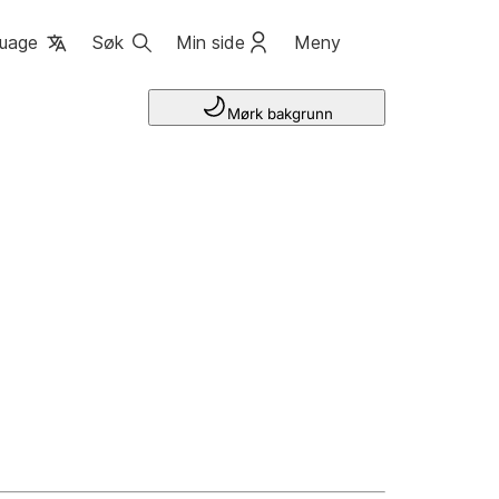
uage
Søk
Min side
Meny
Mørk bakgrunn