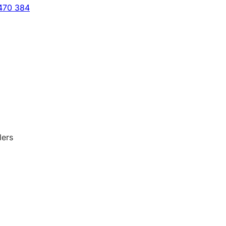
470 384
lers