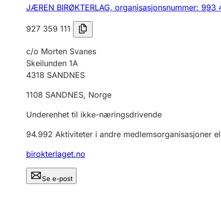
JÆREN BIRØKTERLAG,
organisasjonsnummer: 993 
927 359 111
c/o Morten Svanes
Skeilunden 1A
4318
SANDNES
1108
SANDNES
,
Norge
Underenhet til ikke-næringsdrivende
94.992
Aktiviteter i andre medlemsorganisasjoner el
birokterlaget.no
Se e-post