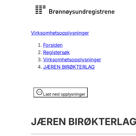
Registersøk
Aksjesel
Registrer
Virksomhetsopplysninger
Lag og forening
Flere
Forsiden
Registrere, endre, slette
organisa
Registersøk
Virksomhetsopplysninger
JÆREN BIRØKTERLAG
Tinglysing
Jeger
Betaling 
Opplysninger er skjult
Last ned opplysninger
Offentlig sektor
Andre t
JÆREN BIRØKTERLA