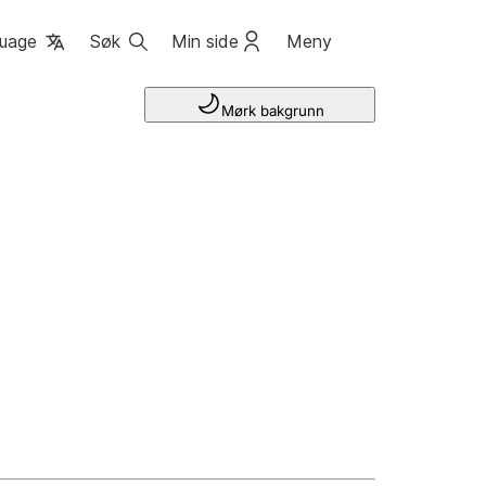
uage
Søk
Min side
Meny
Mørk bakgrunn