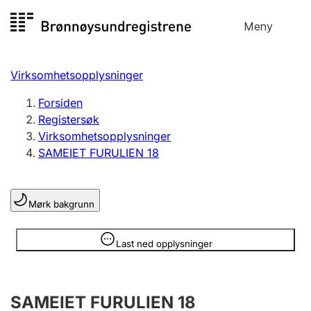
Hopp
Meny
Registersøk
til
Søk
Velg språk
innhold
Virksomhetsopplysninger
Aksjeselskap
Registrere, endre, slette
Forsiden
Registersøk
Virksomhetsopplysninger
Enkeltpersonforetak
SAMEIET FURULIEN 18
Registrere, endre, slette
Mørk bakgrunn
Lag og forening
Registrere, endre, slette
Opplysninger er skjult
Last ned opplysninger
Flere organisasjonsformer
SAMEIET FURULIEN 18