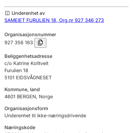
Årsregnskap
Underenhet av
Innsending og forsinkelsesgebyr
SAMEIET FURULIEN 18,
Org.nr 927 346 273
Organisasjonsnummer
Tinglysing
927 356 163
Beliggenhetsadresse
Jeger
c/o Katrine Kolltveit
Betaling og jegeravgiftskort
Furulien 18
5101
EIDSVÅGNESET
Kommune, land
Ektepaktveileder
4601
BERGEN
,
Norge
Organisasjonsform
Offentlig sektor
Underenhet til ikke-næringsdrivende
Næringskode