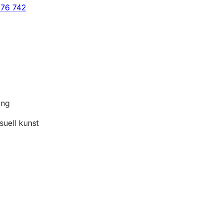
176 742
ing
suell kunst