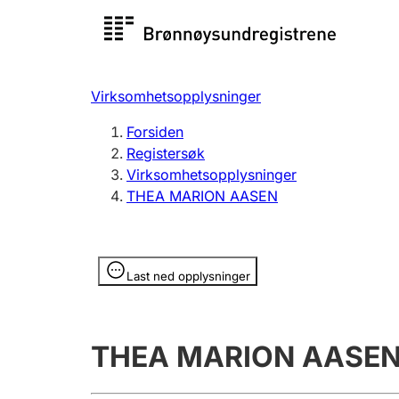
Registersøk
Aksjesel
Registrer
Virksomhetsopplysninger
Lag og forening
Flere
Forsiden
Registrere, endre, slette
organisa
Registersøk
Virksomhetsopplysninger
THEA MARION AASEN
Tinglysing
Jeger
Betaling 
Opplysninger er skjult
Last ned opplysninger
Offentlig sektor
Andre t
THEA MARION AASE