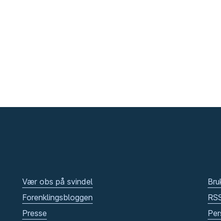
Vær obs på svindel
Bru
Forenklingsbloggen
RS
Presse
Per