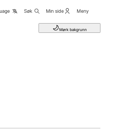
uage
Søk
Min side
Meny
Mørk bakgrunn