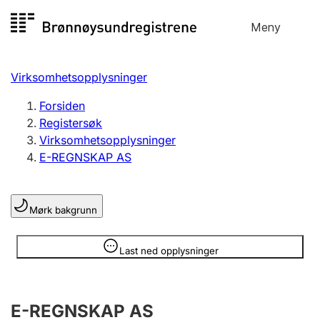
Hopp
Meny
Registersøk
til
Søk
Velg språk
innhold
Virksomhetsopplysninger
Aksjeselskap
Registrere, endre, slette
Forsiden
Registersøk
Virksomhetsopplysninger
Enkeltpersonforetak
E-REGNSKAP AS
Registrere, endre, slette
Mørk bakgrunn
Lag og forening
Registrere, endre, slette
Opplysninger er skjult
Last ned opplysninger
Flere organisasjonsformer
E-REGNSKAP AS