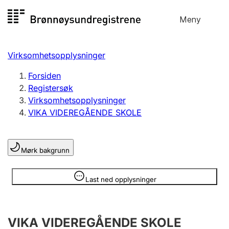
Hopp
Meny
Registersøk
til
Søk
Velg språk
innhold
Virksomhetsopplysninger
Aksjeselskap
Registrere, endre, slette
Forsiden
Registersøk
Virksomhetsopplysninger
Enkeltpersonforetak
VIKA VIDEREGÅENDE SKOLE
Registrere, endre, slette
Mørk bakgrunn
Lag og forening
Registrere, endre, slette
Opplysninger er skjult
Last ned opplysninger
Flere organisasjonsformer
VIKA VIDEREGÅENDE SKOLE