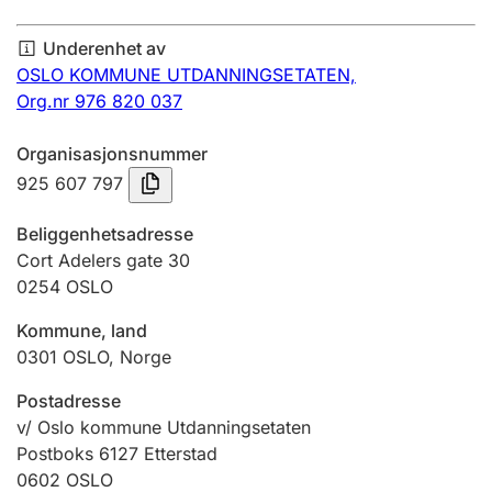
Årsregnskap
Underenhet av
Innsending og forsinkelsesgebyr
OSLO KOMMUNE UTDANNINGSETATEN,
Org.nr 976 820 037
Tinglysing
Organisasjonsnummer
925 607 797
Jeger
Beliggenhetsadresse
Betaling og jegeravgiftskort
Cort Adelers gate 30
0254
OSLO
Kommune, land
Ektepaktveileder
0301
OSLO
,
Norge
Postadresse
Offentlig sektor
v/ Oslo kommune Utdanningsetaten
Postboks 6127 Etterstad
0602
OSLO