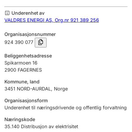
Årsregnskap
Underenhet av
Innsending og forsinkelsesgebyr
VALDRES ENERGI AS,
Org.nr 921 389 256
Organisasjonsnummer
Tinglysing
924 390 077
Beliggenhetsadresse
Jeger
Spikarmoen 16
Betaling og jegeravgiftskort
2900
FAGERNES
Kommune, land
3451
NORD-AURDAL
,
Norge
Ektepaktveileder
Organisasjonsform
Underenhet til næringsdrivende og offentlig forvaltning
Offentlig sektor
Næringskode
35.140
Distribusjon av elektrisitet