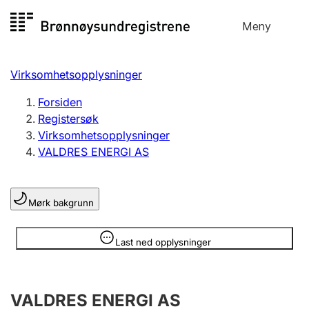
Hopp
Meny
Registersøk
til
Søk
Velg språk
innhold
Virksomhetsopplysninger
Aksjeselskap
Registrere, endre, slette
Forsiden
Registersøk
Virksomhetsopplysninger
Enkeltpersonforetak
VALDRES ENERGI AS
Registrere, endre, slette
Mørk bakgrunn
Lag og forening
Registrere, endre, slette
Opplysninger er skjult
Last ned opplysninger
Flere organisasjonsformer
VALDRES ENERGI AS