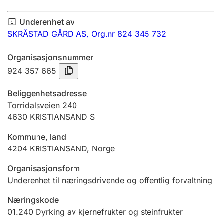
Årsregnskap
Underenhet av
Innsending og forsinkelsesgebyr
SKRÅSTAD GÅRD AS,
Org.nr 824 345 732
Organisasjonsnummer
Tinglysing
924 357 665
Beliggenhetsadresse
Jeger
Torridalsveien 240
Betaling og jegeravgiftskort
4630
KRISTIANSAND S
Kommune, land
4204
KRISTIANSAND
,
Norge
Ektepaktveileder
Organisasjonsform
Underenhet til næringsdrivende og offentlig forvaltning
Offentlig sektor
Næringskode
01.240
Dyrking av kjernefrukter og steinfrukter