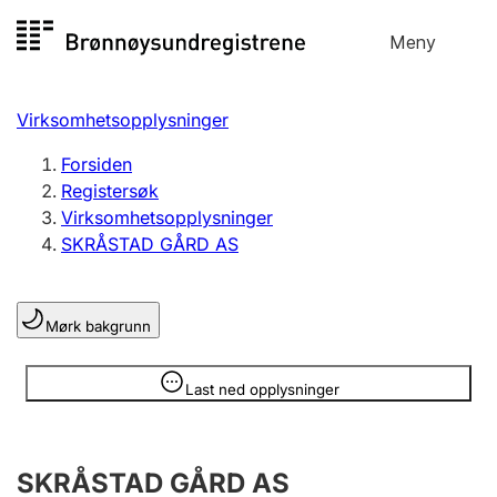
Hopp
Meny
Registersøk
til
Søk
Velg språk
innhold
Virksomhetsopplysninger
Aksjeselskap
Registrere, endre, slette
Forsiden
Registersøk
Virksomhetsopplysninger
Enkeltpersonforetak
SKRÅSTAD GÅRD AS
Registrere, endre, slette
Mørk bakgrunn
Lag og forening
Registrere, endre, slette
Opplysninger er skjult
Last ned opplysninger
Flere organisasjonsformer
SKRÅSTAD GÅRD AS