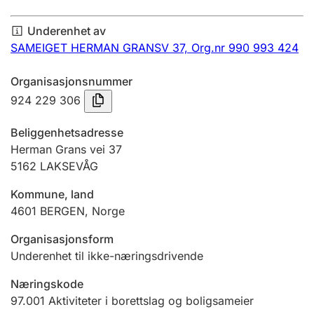
Årsregnskap
Underenhet av
Innsending og forsinkelsesgebyr
SAMEIGET HERMAN GRANSV 37,
Org.nr 990 993 424
Organisasjonsnummer
Tinglysing
924 229 306
Beliggenhetsadresse
Jeger
Herman Grans vei 37
Betaling og jegeravgiftskort
5162
LAKSEVÅG
Kommune, land
4601
BERGEN
,
Norge
Ektepaktveileder
Organisasjonsform
Underenhet til ikke-næringsdrivende
Offentlig sektor
Næringskode
97.001
Aktiviteter i borettslag og boligsameier