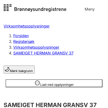
Hopp
Meny
Registersøk
til
Søk
Velg språk
innhold
Virksomhetsopplysninger
Aksjeselskap
Registrere, endre, slette
Forsiden
Registersøk
Virksomhetsopplysninger
Enkeltpersonforetak
SAMEIGET HERMAN GRANSV 37
Registrere, endre, slette
Mørk bakgrunn
Lag og forening
Registrere, endre, slette
Opplysninger er skjult
Last ned opplysninger
Flere organisasjonsformer
SAMEIGET HERMAN GRANSV 37