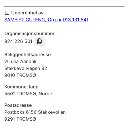
Årsregnskap
Underenhet av
Innsending og forsinkelsesgebyr
SAMEIET GULENG,
Org.nr 913 131 541
Organisasjonsnummer
Tinglysing
924 226 501
Beliggenhetsadresse
Jeger
v/Luna Aanonli
Betaling og jegeravgiftskort
Stakkevollvegen 82
9010
TROMSØ
Kommune, land
Ektepaktveileder
5501
TROMSØ
,
Norge
Postadresse
Offentlig sektor
Postboks 6156 Stakkevollan
9291
TROMSØ