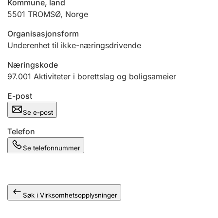
Kommune, land
Andre tema
5501
TROMSØ
,
Norge
Organisasjonsform
Underenhet til ikke-næringsdrivende
Næringskode
97.001
Aktiviteter i borettslag og boligsameier
E-post
Se e-post
Telefon
Se telefonnummer
Søk i Virksomhetsopplysninger