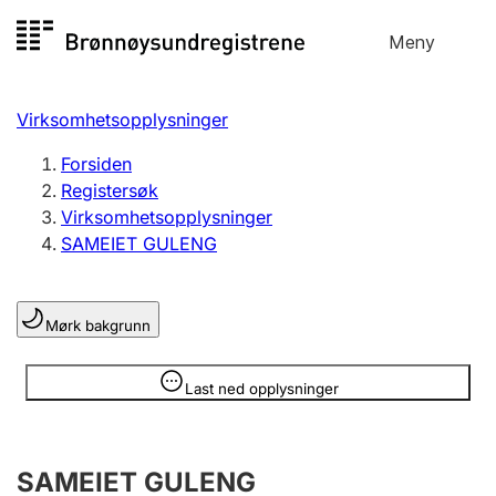
Hopp
Meny
Registersøk
til
Søk
Velg språk
innhold
Virksomhetsopplysninger
Aksjeselskap
Registrere, endre, slette
Forsiden
Registersøk
Virksomhetsopplysninger
Enkeltpersonforetak
SAMEIET GULENG
Registrere, endre, slette
Mørk bakgrunn
Lag og forening
Registrere, endre, slette
Opplysninger er skjult
Last ned opplysninger
Flere organisasjonsformer
SAMEIET GULENG